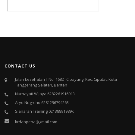
CONTACT US
Jalan kesehatan II No. 168D, Cipayung, Kec. Ciputat, Kota
Tanggerang Selatan, Banten
Nurhayati Wijaya 6282261916913
Aryo Nugroho 6281296794263
Sianaran Training 02138891989x
krdanpena@gmail.com