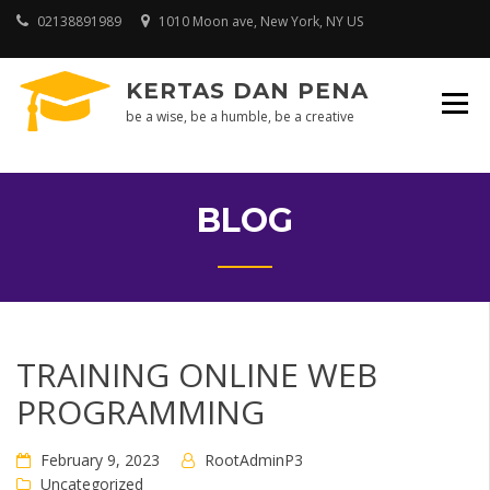
Skip
02138891989
1010 Moon ave, New York, NY US
to
content
KERTAS DAN PENA
be a wise, be a humble, be a creative
BLOG
TRAINING ONLINE WEB
PROGRAMMING
February 9, 2023
RootAdminP3
Uncategorized