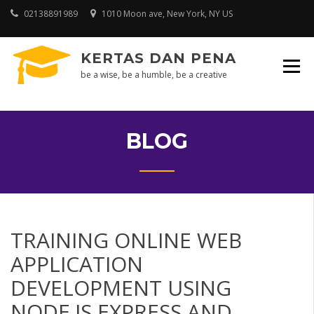
Skip
02138891989
1010 Moon ave, New York, NY US
to
content
KERTAS DAN PENA
be a wise, be a humble, be a creative
BLOG
TRAINING ONLINE WEB
APPLICATION
DEVELOPMENT USING
NODE.JS EXPRESS AND