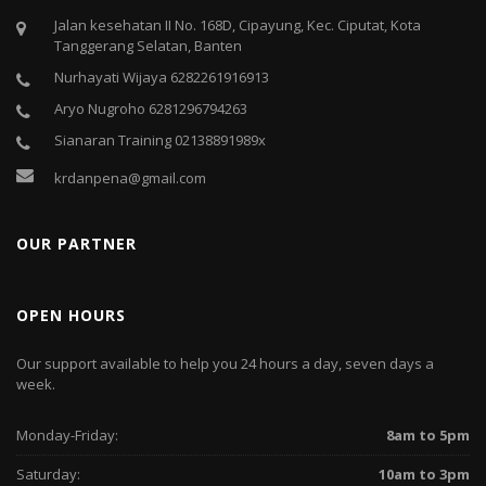
Jalan kesehatan II No. 168D, Cipayung, Kec. Ciputat, Kota
Tanggerang Selatan, Banten
Nurhayati Wijaya 6282261916913
Aryo Nugroho 6281296794263
Sianaran Training 02138891989x
krdanpena@gmail.com
OUR PARTNER
OPEN HOURS
Our support available to help you 24 hours a day, seven days a
week.
Monday-Friday:
8am to 5pm
Saturday:
10am to 3pm