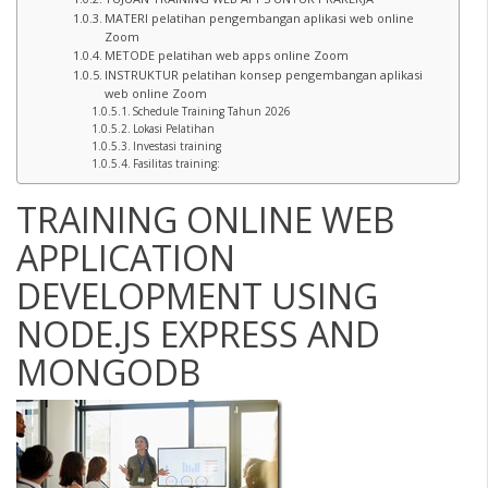
MATERI pelatihan pengembangan aplikasi web online
Zoom
METODE pelatihan web apps online Zoom
INSTRUKTUR pelatihan konsep pengembangan aplikasi
web online Zoom
Schedule Training Tahun 2026
Lokasi Pelatihan
Investasi training
Fasilitas training:
TRAINING ONLINE WEB
APPLICATION
DEVELOPMENT USING
NODE.JS EXPRESS AND
MONGODB