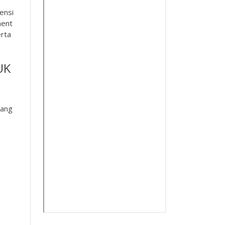
ensi
ment
erta
UK
dang