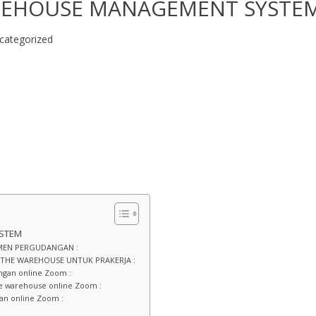
REHOUSE MANAGEMENT SYSTE
categorized
STEM
EMEN PERGUDANGAN :
THE WAREHOUSE UNTUK PRAKERJA :
gan online Zoom :
e warehouse online Zoom :
n online Zoom :