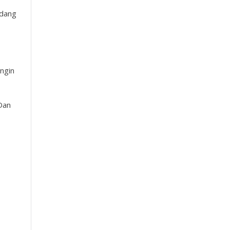
idang
ngin
Dan