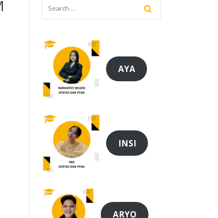
M
AYA
INSI
ARYO