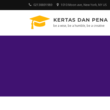
Skip
02138891989
1010 Moon ave, New York, NY US
to
content
KERTAS DAN PENA
be a wise, be a humble, be a creative