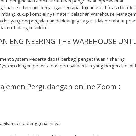
puti pengelolaan administratif dan pengelolaan operasional
uatu sistem unit kerja agar tercapai tujuan efektifitas dan efisi
enimbang cukup kompleknya materi pelatihan Warehouse Manage
rovider yang berpengalaman di bidangnya agar tidak membuat pes
lami bidang teknik ini.
LAN ENGINEERING THE WAREHOUSE UNT
ment System Peserta dapat berbagi pengetahuan / sharing
tem dengan peserta dari perusahaan lain yang bergerak di bi
najemen Pergudangan online Zoom :
ibagikan serta penggunaannya