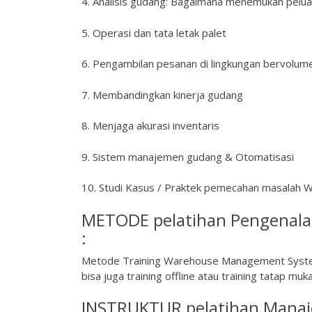
4. Analisis gudang: Bagaimana menemukan pelu
5. Operasi dan tata letak palet
6. Pengambilan pesanan di lingkungan bervolum
7. Membandingkan kinerja gudang
8. Menjaga akurasi inventaris
9. Sistem manajemen gudang & Otomatisasi
10. Studi Kasus / Praktek pemecahan masala
METODE pelatihan Pengenala
:
Metode Training Warehouse Management System d
bisa juga training offline atau training tatap muka
INSTRUKTUR pelatihan Manaj