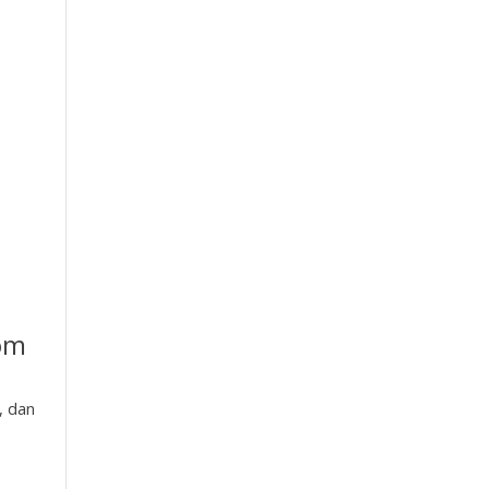
om
, dan