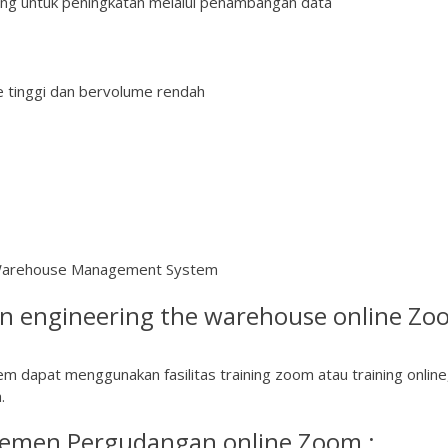
ang untuk peningkatan melalui penambangan data
e tinggi dan bervolume rendah
h Warehouse Management System
n engineering the warehouse online Zo
apat menggunakan fasilitas training zoom atau training online
.
emen Pergudangan online Zoom :