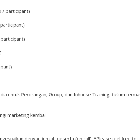
/ participant)
participant)
participant)
)
ipant)
edia untuk Perorangan, Group, dan Inhouse Training, belum terma
ngi marketing kembali
nyesuaikan dengan jumlah peserta (on call). *Please feel free to