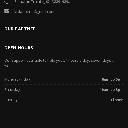
Sianaran Training 02138891989x
krdanpena@gmail.com
OUR PARTNER
OPEN HOURS
Our support available to help you 24 hours a day, seven days a
week.
Monday-Friday:
8am to 5pm
Saturday:
10am to 3pm
Sunday:
Closed