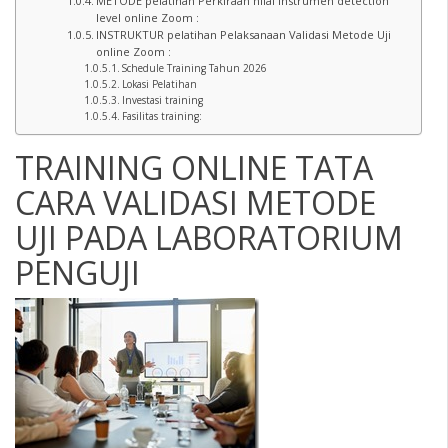
METODE pelatihan Perkiraan nilai Instrumen detection
level online Zoom :
INSTRUKTUR pelatihan Pelaksanaan Validasi Metode Uji
online Zoom :
Schedule Training Tahun 2026
Lokasi Pelatihan
Investasi training
Fasilitas training:
TRAINING ONLINE TATA
CARA VALIDASI METODE
UJI PADA LABORATORIUM
PENGUJI