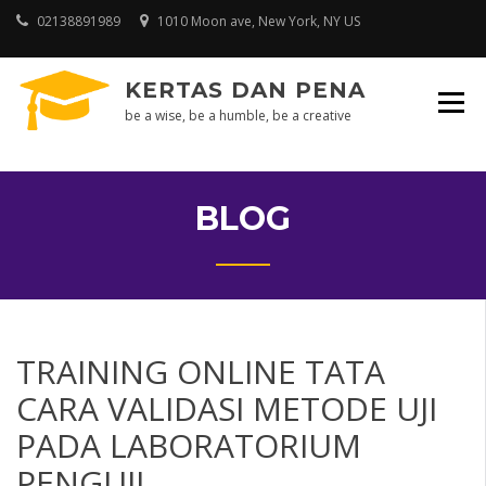
Skip
02138891989
1010 Moon ave, New York, NY US
to
content
KERTAS DAN PENA
be a wise, be a humble, be a creative
BLOG
TRAINING ONLINE TATA
CARA VALIDASI METODE UJI
PADA LABORATORIUM
PENGUJI