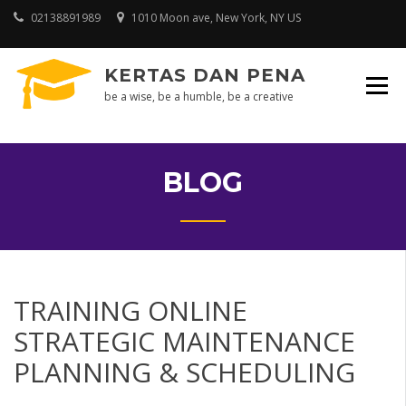
Skip
02138891989
1010 Moon ave, New York, NY US
to
content
KERTAS DAN PENA
be a wise, be a humble, be a creative
BLOG
TRAINING ONLINE
STRATEGIC MAINTENANCE
PLANNING & SCHEDULING