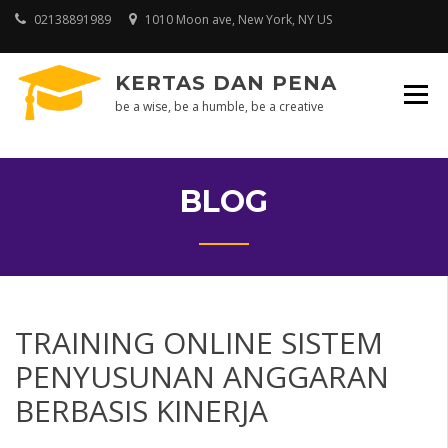
Skip
02138891989
1010 Moon ave, New York, NY US
to
content
KERTAS DAN PENA
be a wise, be a humble, be a creative
BLOG
TRAINING ONLINE SISTEM
PENYUSUNAN ANGGARAN
BERBASIS KINERJA