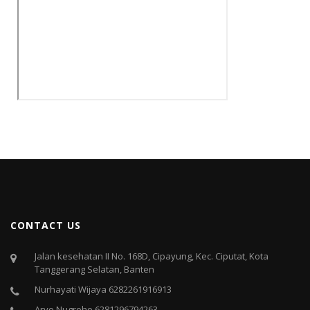
CONTACT US
Jalan kesehatan II No. 168D, Cipayung, Kec. Ciputat, Kota
Tanggerang Selatan, Banten
Nurhayati Wijaya 6282261916913
Aryo Nugroho 6281296794263