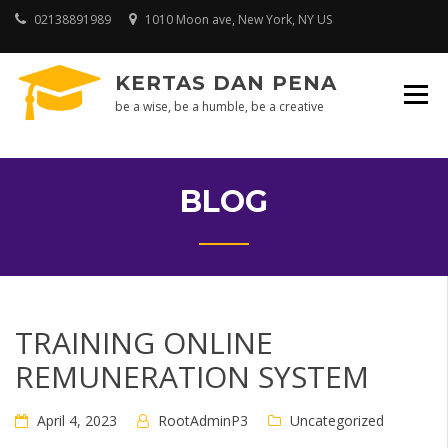
Skip
02138891989
1010 Moon ave, New York, NY US
to
content
KERTAS DAN PENA
be a wise, be a humble, be a creative
BLOG
TRAINING ONLINE
REMUNERATION SYSTEM
April 4, 2023
RootAdminP3
Uncategorized