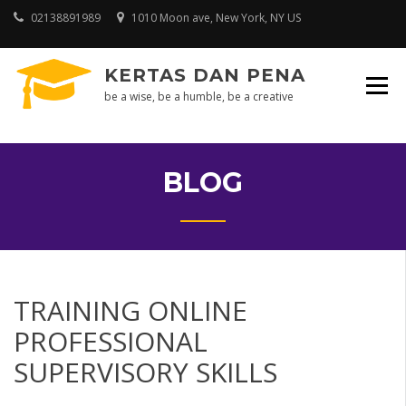
Skip
02138891989
1010 Moon ave, New York, NY US
to
content
KERTAS DAN PENA
be a wise, be a humble, be a creative
BLOG
TRAINING ONLINE
PROFESSIONAL
SUPERVISORY SKILLS