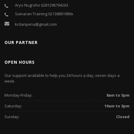
Aryo Nugroho 6281296794263
Sianaran Training 02138891989x
krdanpena@gmail.com
OUR PARTNER
OPEN HOURS
Our support available to help you 24 hours a day, seven days a
week.
Monday-Friday:
8am to 5pm
Saturday:
10am to 3pm
Sunday:
Closed