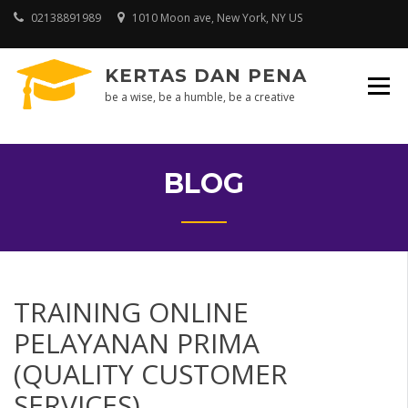
Skip
02138891989
1010 Moon ave, New York, NY US
to
content
KERTAS DAN PENA
be a wise, be a humble, be a creative
BLOG
TRAINING ONLINE
PELAYANAN PRIMA
(QUALITY CUSTOMER
SERVICES)