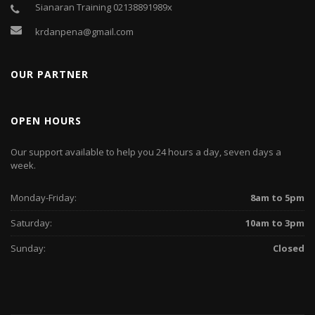
Sianaran Training 02138891989x
krdanpena@gmail.com
OUR PARTNER
OPEN HOURS
Our support available to help you 24 hours a day, seven days a
week.
Monday-Friday:
8am to 5pm
Saturday:
10am to 3pm
Sunday:
Closed