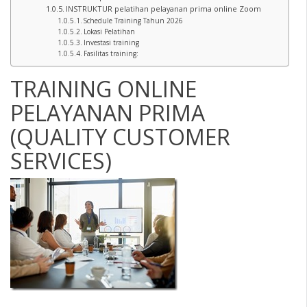
INSTRUKTUR pelatihan pelayanan prima online Zoom
Schedule Training Tahun 2026
Lokasi Pelatihan
Investasi training
Fasilitas training:
TRAINING ONLINE
PELAYANAN PRIMA
(QUALITY CUSTOMER
SERVICES)