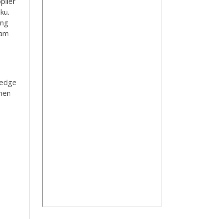
plier
ku.
ing
lam
ledge
men