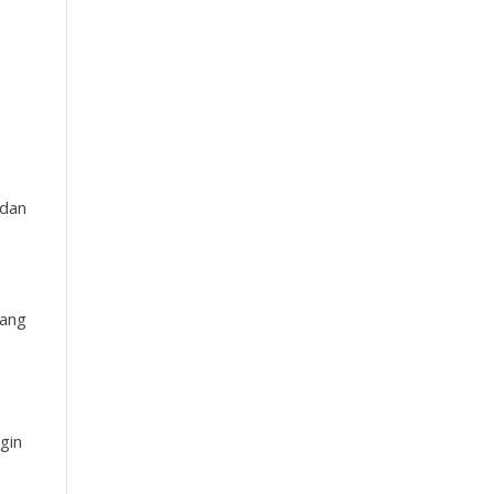
 dan
dang
gin