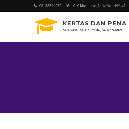
Skip
02138891989
1010 Moon ave, New York, NY US
to
content
KERTAS DAN PENA
be a wise, be a humble, be a creative