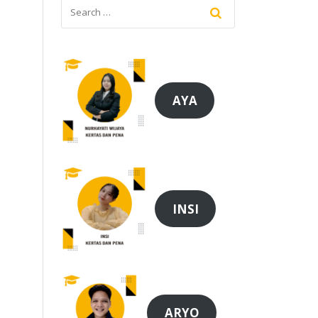
AYA
INSI
ARYO