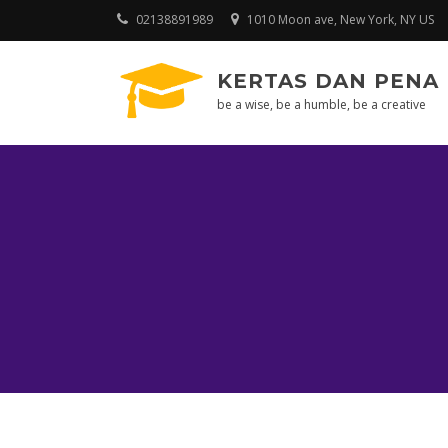
Skip
02138891989
1010 Moon ave, New York, NY US
to
content
KERTAS DAN PENA
be a wise, be a humble, be a creative