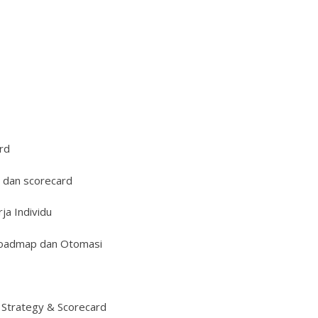
rd
 dan scorecard
a Individu
 Roadmap dan Otomasi
 Strategy & Scorecard