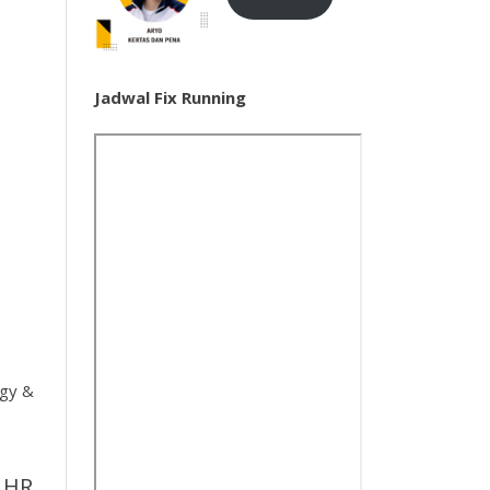
Jadwal Fix Running
egy &
 HR