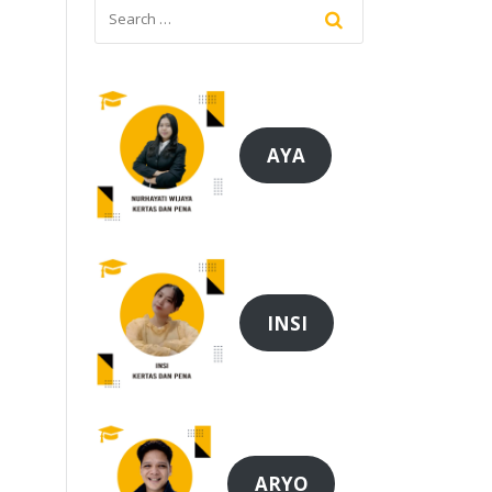
AYA
INSI
ARYO