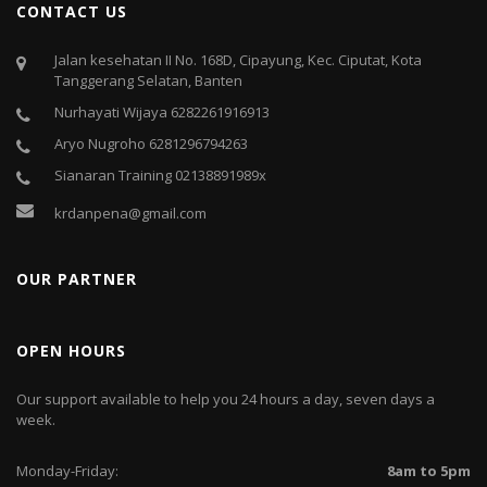
CONTACT US
Jalan kesehatan II No. 168D, Cipayung, Kec. Ciputat, Kota
Tanggerang Selatan, Banten
Nurhayati Wijaya 6282261916913
Aryo Nugroho 6281296794263
Sianaran Training 02138891989x
krdanpena@gmail.com
OUR PARTNER
OPEN HOURS
Our support available to help you 24 hours a day, seven days a
week.
Monday-Friday:
8am to 5pm