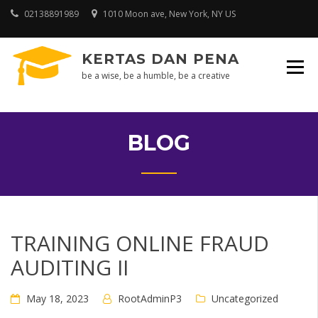
Skip
02138891989
1010 Moon ave, New York, NY US
to
content
KERTAS DAN PENA
be a wise, be a humble, be a creative
BLOG
TRAINING ONLINE FRAUD
AUDITING II
May 18, 2023
RootAdminP3
Uncategorized