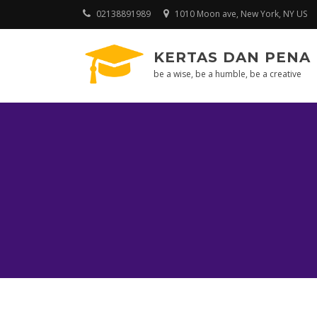
Skip
02138891989
1010 Moon ave, New York, NY US
to
content
KERTAS DAN PENA
be a wise, be a humble, be a creative