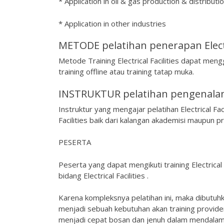
* Application in oil & gas production & distributi
* Application in other industries
METODE pelatihan penerapan Electri
Metode Training Electrical Facilities dapat mengg
training offline atau training tatap muka.
INSTRUKTUR pelatihan pengenalan f
Instruktur yang mengajar pelatihan Electrical Fac
Facilities baik dari kalangan akademisi maupun pra
PESERTA
Peserta yang dapat mengikuti training Electrical
bidang Electrical Facilities .
Karena kompleksnya pelatihan ini, maka dibutuh
menjadi sebuah kebutuhan akan training provid
menjadi cepat bosan dan jenuh dalam mendalami 