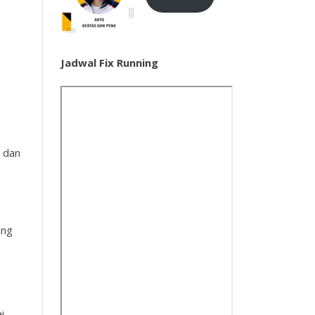
Jadwal Fix Running
k dan
ang
i