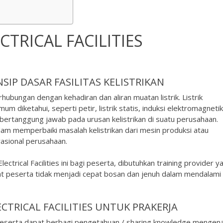
CTRICAL FACILITIES
SIP DASAR FASILITAS KELISTRIKAN
rhubungan dengan kehadiran dan aliran muatan listrik. Listrik
 diketahui, seperti petir, listrik statis, induksi elektromagneti
ng bertanggung jawab pada urusan kelistrikan di suatu perusahaan.
alam memperbaiki masalah kelistrikan dari mesin produksi atau
rasional perusahaan.
trical Facilities ini bagi peserta, dibutuhkan training provider y
t peserta tidak menjadi cepat bosan dan jenuh dalam mendalami
CTRICAL FACILITIES UNTUK PRAKERJA
es Peserta dapat berbagi pengetahuan / sharing knowledge mengena