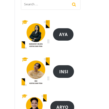
AYA
INSI
ARYO