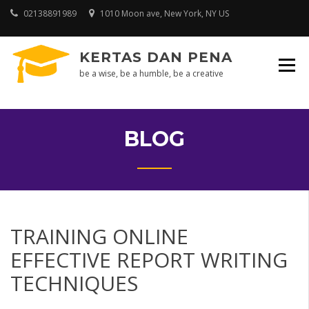
Skip
02138891989
1010 Moon ave, New York, NY US
to
content
KERTAS DAN PENA
be a wise, be a humble, be a creative
BLOG
TRAINING ONLINE
EFFECTIVE REPORT WRITING
TECHNIQUES