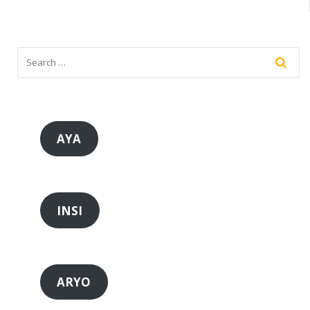
AYA
INSI
ARYO