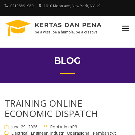
Skip
02138891989
1010 Moon ave, New York, NY US
to
content
KERTAS DAN PENA
be a wise, be a humble, be a creative
BLOG
TRAINING ONLINE
ECONOMIC DISPATCH
June 29, 2026
RootAdminP3
Electrical
,
Engineer
,
Industri
,
Operasional
,
Pembangkit