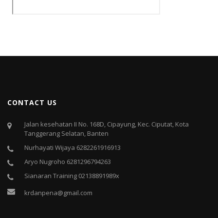
CONTACT US
Jalan kesehatan II No. 168D, Cipayung, Kec. Ciputat, Kota
Tanggerang Selatan, Banten
Nurhayati Wijaya 6282261916913
Aryo Nugroho 6281296794263
Sianaran Training 02138891989x
krdanpena@gmail.com