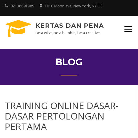
Skip
02138891989
1010 Moon ave, New York, NY US
to
content
KERTAS DAN PENA
be a wise, be a humble, be a creative
BLOG
TRAINING ONLINE DASAR-
DASAR PERTOLONGAN
PERTAMA