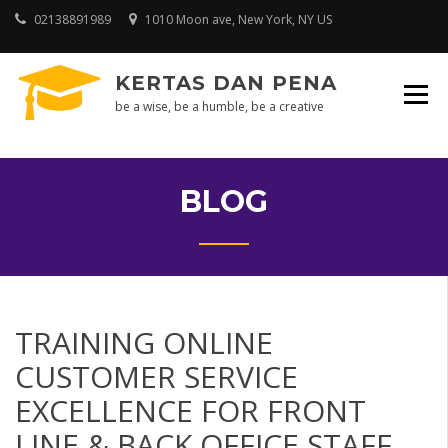
Skip
02138891989
1010 Moon ave, New York, NY US
to
content
KERTAS DAN PENA
be a wise, be a humble, be a creative
BLOG
TRAINING ONLINE
CUSTOMER SERVICE
EXCELLENCE FOR FRONT
LINE & BACK OFFICE STAFF