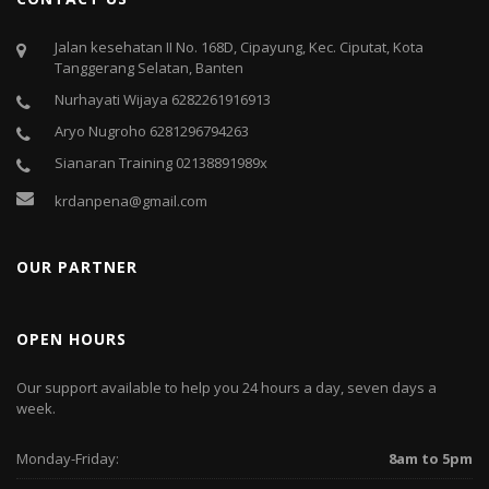
Jalan kesehatan II No. 168D, Cipayung, Kec. Ciputat, Kota
Tanggerang Selatan, Banten
Nurhayati Wijaya 6282261916913
Aryo Nugroho 6281296794263
Sianaran Training 02138891989x
krdanpena@gmail.com
OUR PARTNER
OPEN HOURS
Our support available to help you 24 hours a day, seven days a
week.
Monday-Friday:
8am to 5pm