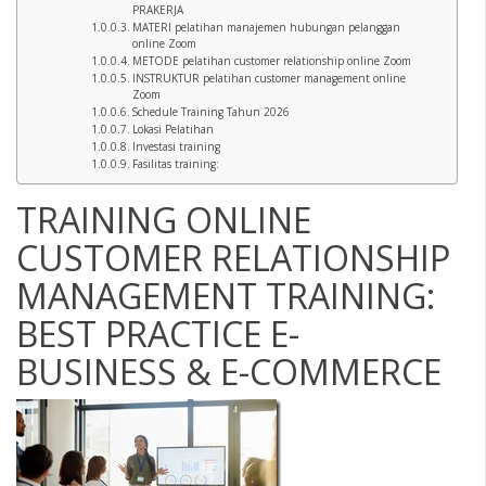
PRAKERJA
MATERI pelatihan manajemen hubungan pelanggan
online Zoom
METODE pelatihan customer relationship online Zoom
INSTRUKTUR pelatihan customer management online
Zoom
Schedule Training Tahun 2026
Lokasi Pelatihan
Investasi training
Fasilitas training:
TRAINING ONLINE
CUSTOMER RELATIONSHIP
MANAGEMENT TRAINING:
BEST PRACTICE E-
BUSINESS & E-COMMERCE