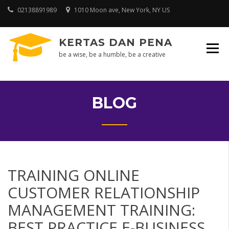
Skip
02138891989
1010 Moon ave, New York, NY US
to
content
KERTAS DAN PENA
be a wise, be a humble, be a creative
BLOG
TRAINING ONLINE
CUSTOMER RELATIONSHIP
MANAGEMENT TRAINING:
BEST PRACTICE E-BUSINESS