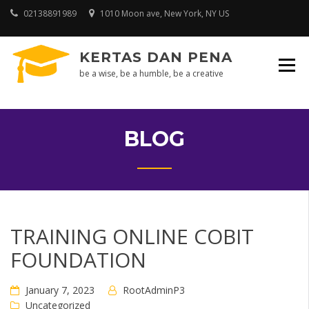
Skip
02138891989
1010 Moon ave, New York, NY US
to
content
KERTAS DAN PENA
be a wise, be a humble, be a creative
BLOG
TRAINING ONLINE COBIT
FOUNDATION
January 7, 2023
RootAdminP3
Uncategorized