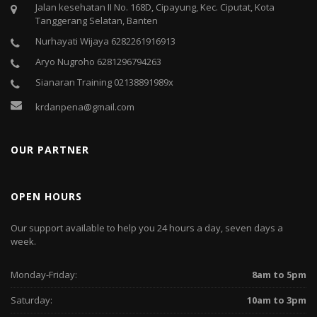
Jalan kesehatan II No. 168D, Cipayung, Kec. Ciputat, Kota
Tanggerang Selatan, Banten
Nurhayati Wijaya 6282261916913
Aryo Nugroho 6281296794263
Sianaran Training 02138891989x
krdanpena@gmail.com
OUR PARTNER
OPEN HOURS
Our support available to help you 24 hours a day, seven days a
week.
Monday-Friday:
8am to 5pm
Saturday:
10am to 3pm