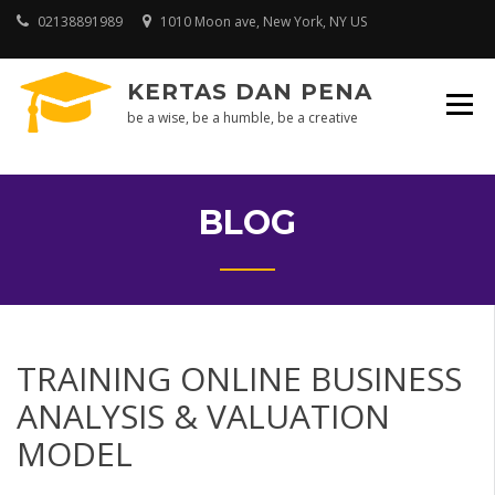
Skip
02138891989
1010 Moon ave, New York, NY US
to
content
KERTAS DAN PENA
be a wise, be a humble, be a creative
BLOG
TRAINING ONLINE BUSINESS
ANALYSIS & VALUATION
MODEL