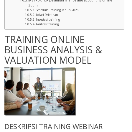
INSTRUKTUR pelatihan finance and accounting online
Zoom
Schedule Training Tahun 2026
Lokasi Pelatihan
Investasi training
Fasilitas training:
TRAINING ONLINE
BUSINESS ANALYSIS &
VALUATION MODEL
DESKRIPSI
TRAINING WEBINAR