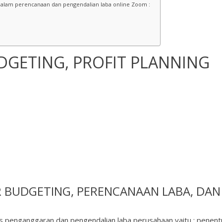
dalam perencanaan dan pengendalian laba online Zoom :
DGETING, PROFIT PLANNING
R
BUDGETING, PERENCANAAN LABA, DAN
s penganggaran dan pengendalian laba perusahaan yaitu : penen