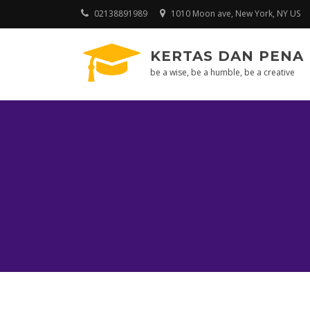
Skip
02138891989
1010 Moon ave, New York, NY US
to
content
KERTAS DAN PENA
be a wise, be a humble, be a creative