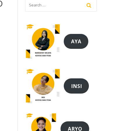
D
AYA
INSI
ARYO