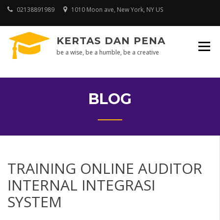
Skip
02138891989
1010 Moon ave, New York, NY US
to
content
KERTAS DAN PENA
be a wise, be a humble, be a creative
BLOG
TRAINING ONLINE AUDITOR
INTERNAL INTEGRASI
SYSTEM