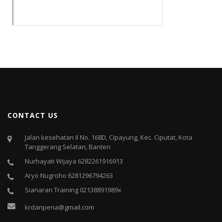
CONTACT US
Jalan kesehatan II No. 168D, Cipayung, Kec. Ciputat, Kota
Tanggerang Selatan, Banten
Nurhayati Wijaya 6282261916913
Aryo Nugroho 6281296794263
Sianaran Training 02138891989x
krdanpena@gmail.com