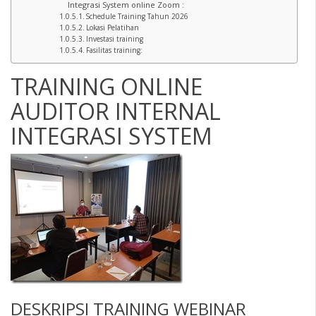
Integrasi System online Zoom :
Schedule Training Tahun 2026
Lokasi Pelatihan
Investasi training
Fasilitas training:
TRAINING ONLINE
AUDITOR INTERNAL
INTEGRASI SYSTEM
DESKRIPSI
TRAINING WEBINAR