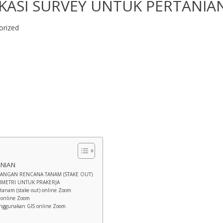
IKASI SURVEY UNTUK PERTANIA
orized
ANIAN
ASANGAN RENCANA TANAM (STAKE OUT)
MMETRI UNTUK PRAKERJA
tanam (stake out) online Zoom
 online Zoom
enggunakan GIS online Zoom