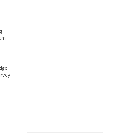
ng
lam
edge
urvey