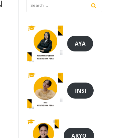
N
AYA
INSI
ARYO