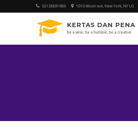
Skip
02138891989
1010 Moon ave, New York, NY US
to
content
KERTAS DAN PENA
be a wise, be a humble, be a creative