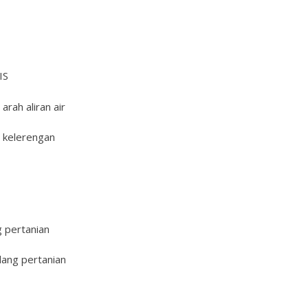
IS
rah aliran air
 kelerengan
g pertanian
dang pertanian