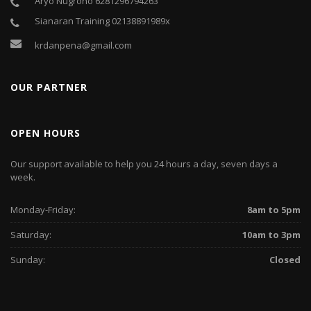
Aryo Nugroho 6281296794263
Sianaran Training 02138891989x
krdanpena@gmail.com
OUR PARTNER
OPEN HOURS
Our support available to help you 24 hours a day, seven days a
week.
Monday-Friday:
8am to 5pm
Saturday:
10am to 3pm
Sunday:
Closed