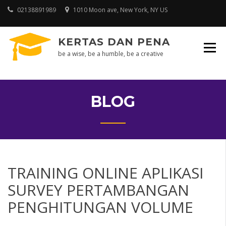
Skip
02138891989
1010 Moon ave, New York, NY US
to
content
KERTAS DAN PENA
be a wise, be a humble, be a creative
BLOG
TRAINING ONLINE APLIKASI
SURVEY PERTAMBANGAN
PENGHITUNGAN VOLUME