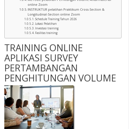
online Zoom
INSTRUKTUR pelatihan Praktikum Cross-Section &
Longitudinal-Section online Zoom
Schedule Training Tahun 2026
Lokasi Pelatihan
Investasi training
Fasilitas training:
TRAINING ONLINE
APLIKASI SURVEY
PERTAMBANGAN
PENGHITUNGAN VOLUME