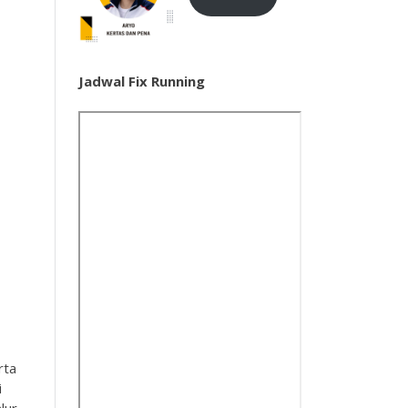
Jadwal Fix Running
rta
i
lur