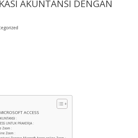
IKASI AKUNTANSI DENGAN
tegorized
 MICROSOFT ACCESS
KUNTANSI :
SS UNTUK PRAKERJA :
e Zoom :
line Zoom :