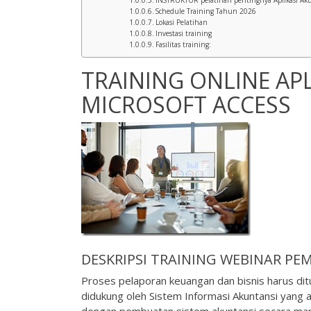
INSTRUKTUR pelatihan pentingnya Aplikasi Akun
Schedule Training Tahun 2026
Lokasi Pelatihan
Investasi training
Fasilitas training:
TRAINING ONLINE AP
MICROSOFT ACCESS
DESKRIPSI
TRAINING WEBINAR
PEM
Proses pelaporan keuangan dan bisnis harus dit
didukung oleh Sistem Informasi Akuntansi yang a
dengan pembuatan sistem akuntansi secara man