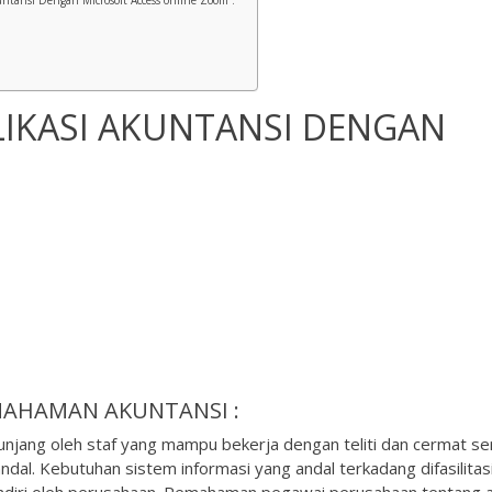
tansi Dengan Microsoft Access online Zoom :
LIKASI AKUNTANSI DENGAN
AHAMAN AKUNTANSI :
unjang oleh staf yang mampu bekerja dengan teliti dan cermat se
ndal. Kebutuhan sistem informasi yang andal terkadang difasilitas
diri oleh perusahaan. Pemahaman pegawai perusahaan tentang a