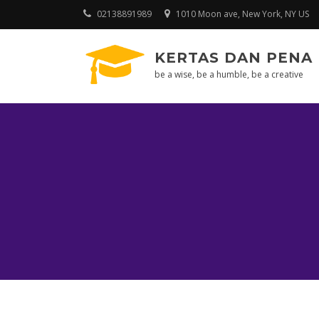
Skip
02138891989
1010 Moon ave, New York, NY US
to
content
KERTAS DAN PENA
be a wise, be a humble, be a creative