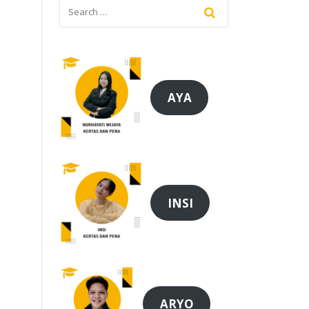
AYA
INSI
ARYO