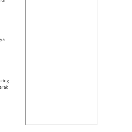
nya
aring
erak