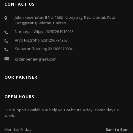
CONTACT US
Jalan kesehatan II No. 168D, Cipayung, Kec. Ciputat, Kota
Tanggerang Selatan, Banten
Nurhayati Wijaya 6282261916913
Aryo Nugroho 6281296794263
Sianaran Training 02138891989x
krdanpena@gmail.com
OUR PARTNER
OPEN HOURS
Our support available to help you 24 hours a day, seven days a
week.
Monday-Friday:
8am to 5pm