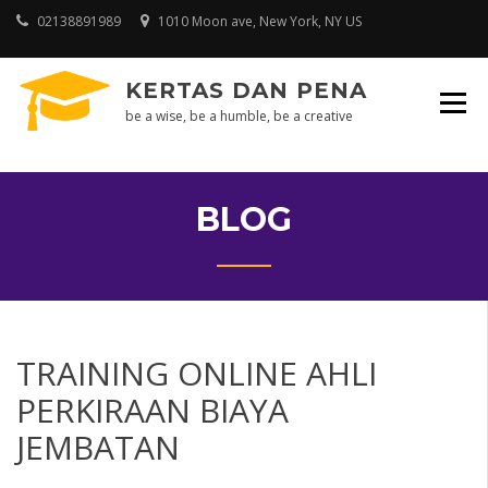
Skip
02138891989
1010 Moon ave, New York, NY US
to
content
KERTAS DAN PENA
be a wise, be a humble, be a creative
BLOG
TRAINING ONLINE AHLI
PERKIRAAN BIAYA
JEMBATAN