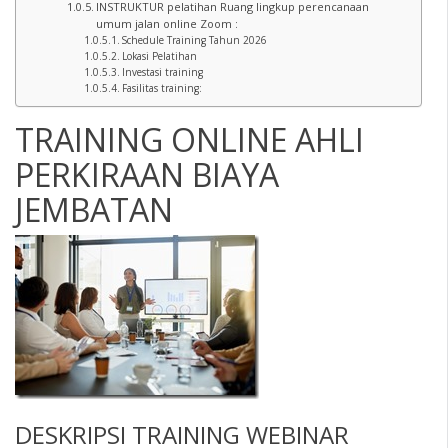
INSTRUKTUR pelatihan Ruang lingkup perencanaan
umum jalan online Zoom :
Schedule Training Tahun 2026
Lokasi Pelatihan
Investasi training
Fasilitas training:
TRAINING ONLINE AHLI
PERKIRAAN BIAYA
JEMBATAN
DESKRIPSI
TRAINING WEBINAR