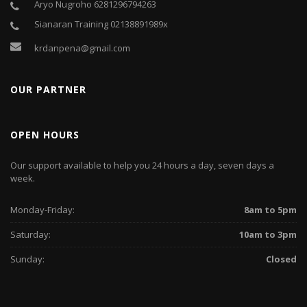
Aryo Nugroho 6281296794263
Sianaran Training 02138891989x
krdanpena@gmail.com
OUR PARTNER
OPEN HOURS
Our support available to help you 24 hours a day, seven days a
week.
Monday-Friday:
8am to 5pm
Saturday:
10am to 3pm
Sunday:
Closed