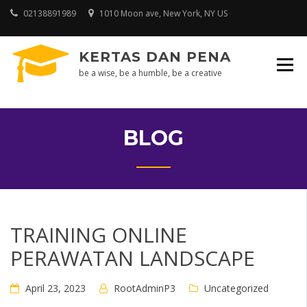
Skip
02138891989
1010 Moon ave, New York, NY US
to
content
KERTAS DAN PENA
be a wise, be a humble, be a creative
BLOG
TRAINING ONLINE
PERAWATAN LANDSCAPE
April 23, 2023
RootAdminP3
Uncategorized