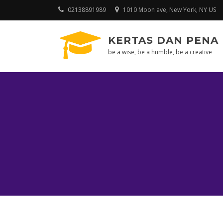
Skip
02138891989
1010 Moon ave, New York, NY US
to
content
KERTAS DAN PENA
be a wise, be a humble, be a creative