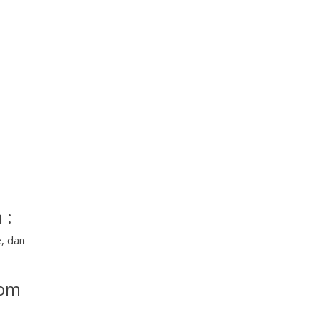
 :
e, dan
oom