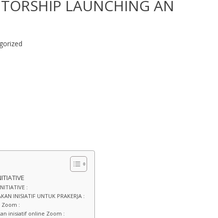
NTORSHIP LAUNCHING AN
gorized
TIATIVE
ITIATIVE :
N INISIATIF UNTUK PRAKERJA :
e Zoom :
inisiatif online Zoom :