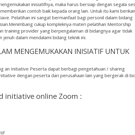
i mengemukakan inisiatifnya, maka harus bersiap dengan segala se
emberikan contoh baik kepada orang lain. Untuk itu kami berika
tiave. Pelatihan ini sangat bermanfaat bagi personil dalam bidang
ian.Menimbang cukup kompleknya materi pelatihan Mentorship
hkan training provider yang berpengalaman di bidangnya agar tidak
jenuh dalam mendalami bidang teknik ini.
ALAM MENGEMUKAKAN INISIATIF UNTUK
g an Initiative Peserta dapat berbagi pengetahuan / sharing
tiative dengan peserta dari perusahaan lain yang bergerak di bi
d initiative online Zoom :
tif