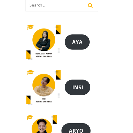
AYA
INSI
ARYO