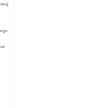
bidang
ingin
Dan